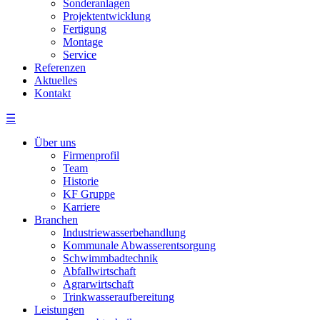
Sonderanlagen
Projektentwicklung
Fertigung
Montage
Service
Referenzen
Aktuelles
Kontakt
☰
Über uns
Firmenprofil
Team
Historie
KF Gruppe
Karriere
Branchen
Industriewasserbehandlung
Kommunale Abwasserentsorgung
Schwimmbadtechnik
Abfallwirtschaft
Agrarwirtschaft
Trinkwasseraufbereitung
Leistungen