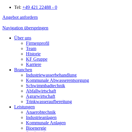
Tel:
+49 421 22488 - 0
Angebot anfordern
Navigation überspringen
Über uns
Firmenprofil
Team
Historie
KF Gruppe
Karriere
Branchen
Industriewasserbehandlung
Kommunale Abwasserentsorgung
Schwimmbadtechnik
Abfallwirtschaft
Agrarwirtschaft
Trinkwasseraufbereitung
Leistungen
Anaerobtechnik
Industrieanlagen
Kommunale Anlagen
Bioenergie