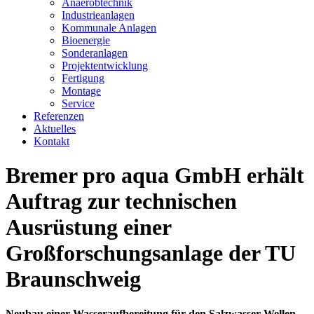
Anaerobtechnik
Industrieanlagen
Kommunale Anlagen
Bioenergie
Sonderanlagen
Projektentwicklung
Fertigung
Montage
Service
Referenzen
Aktuelles
Kontakt
Bremer pro aqua GmbH erhält
Auftrag zur technischen
Ausrüstung einer
Großforschungsanlage der TU
Braunschweig
Neubau einer Wasseraufbereitung für den Salzwasser-Wellen-