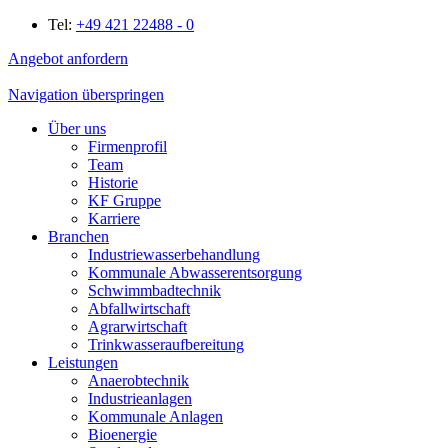
Tel:
+49 421 22488 - 0
Angebot anfordern
Navigation überspringen
Über uns
Firmenprofil
Team
Historie
KF Gruppe
Karriere
Branchen
Industriewasserbehandlung
Kommunale Abwasserentsorgung
Schwimmbadtechnik
Abfallwirtschaft
Agrarwirtschaft
Trinkwasseraufbereitung
Leistungen
Anaerobtechnik
Industrieanlagen
Kommunale Anlagen
Bioenergie