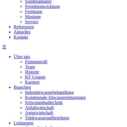
Sonderanlagen
Projektentwicklung
Fertigung
Montage
Service
Referenzen
Aktuelles
Kontakt
☰
Über uns
Firmenprofil
Team
Historie
KF Gruppe
Karriere
Branchen
Industriewasserbehandlung
Kommunale Abwasserentsorgung
Schwimmbadtechnik
Abfallwirtschaft
Agrarwirtschaft
Trinkwasseraufbereitung
Leistungen