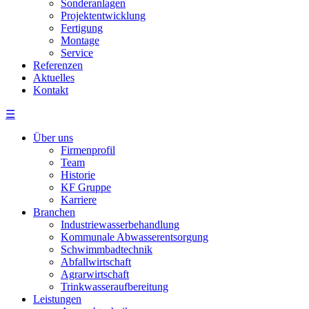
Sonderanlagen
Projektentwicklung
Fertigung
Montage
Service
Referenzen
Aktuelles
Kontakt
☰
Über uns
Firmenprofil
Team
Historie
KF Gruppe
Karriere
Branchen
Industriewasserbehandlung
Kommunale Abwasserentsorgung
Schwimmbadtechnik
Abfallwirtschaft
Agrarwirtschaft
Trinkwasseraufbereitung
Leistungen