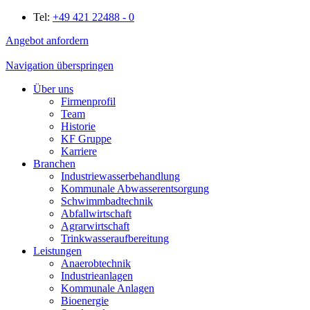
Tel:
+49 421 22488 - 0
Angebot anfordern
Navigation überspringen
Über uns
Firmenprofil
Team
Historie
KF Gruppe
Karriere
Branchen
Industriewasserbehandlung
Kommunale Abwasserentsorgung
Schwimmbadtechnik
Abfallwirtschaft
Agrarwirtschaft
Trinkwasseraufbereitung
Leistungen
Anaerobtechnik
Industrieanlagen
Kommunale Anlagen
Bioenergie